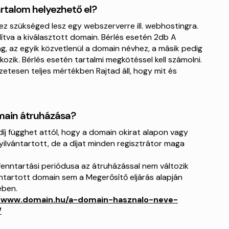
tartalom helyezhető el?
ez szükséged lesz egy webszerverre ill. webhostingra.
lítva a kiválasztott domain. Bérlés esetén 2db A
, az egyik közvetlenül a domain névhez, a másik pedig
ozik. Bérlés esetén tartalmi megkötéssel kell számolni.
tesen teljes mértékben Rajtad áll, hogy mit és
main átruházása?
díj függhet attól, hogy a domain okirat alapon vagy
yilvántartott, de a díjat minden regisztrátor maga
 fenntartási periódusa az átruházással nem változik
ántartott domain sem a Megerősítő eljárás alapján
ében.
//www.domain.hu/a-domain-hasznalo-neve-
/