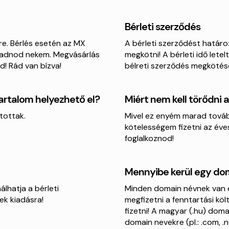
Bérleti szerződés
re. Bérlés esetén az MX
A bérleti szerződést határo
egadnod nekem. Megvásárlás
megkötni! A bérleti idő lete
! Rád van bízva!
bélreti szerződés megkötés
artalom helyezhető el?
Miért nem kell törődni 
ltottak.
Mivel ez enyém marad tovább
kötelességem fizetni az éves
foglalkoznod!
Mennyibe kerül egy do
álhatja a bérleti
Minden domain névnek van egy
ek kiadásra!
megfizetni a fenntartási köl
fizetni! A magyar (.hu) do
domain nevekre (pl.: .com, 