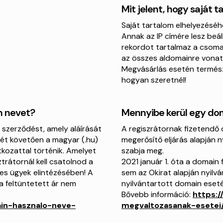
Mit jelent, hogy saját 
Saját tartalom elhelyezéséh
Annak az IP címére lesz beál
rekordot tartalmaz a csomag
az összes aldomainre vonatk
Megvásárlás esetén természe
hogyan szeretnél!
n nevet?
Mennyibe kerül egy do
i szerződést, amely aláírását
A regiszrátornak fizetendő 
ését követően a magyar (.hu)
megerősítő eljárás alapján n
ozattal történik. Amelyet
szabja meg.
trátornál kell csatolnod a
2021 január 1. óta a domain
ges ügyek elintézésében! A
sem az Okirat alapján nyilv
a feltüntetett ár nem
nyilvántartott domain eset
Bővebb információ:
https:
in-hasznalo-neve-
megvaltozasanak-esetei