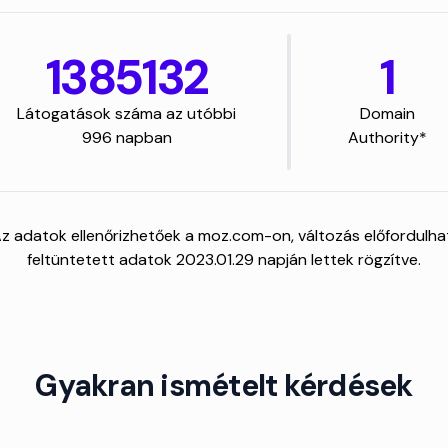
1385132
1
Látogatások száma az utóbbi
Domain
996 napban
Authority*
Az adatok ellenőrizhetőek a moz.com-on, változás előfordulhat
feltüntetett adatok 2023.01.29 napján lettek rögzítve.
Gyakran ismételt kérdések