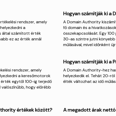
Hogyan számítják ki a 
értékelési rendszer, amely
A Domain Authority kiszámít
lhelyezkedni a
fő domain és a hivatkozáso
által számított érték
összekapcsolását. Egy 100 p
sabb ez az érték annál
30-as szintre jutni könyebb 
műlásával, mivel időnként új
Hogyan számítják ki a 
ékelési rendszer, amely
A Domain Authority-hez has
helyezkedni a keresőmotorok
helyezkedik el. Tehát 20-ról
 érték egytől 100-ig terjedő
élték változhat az idő műlás
l valószínűbb, hogy előrébb
thority értékek között?
A megadott árak nettó 