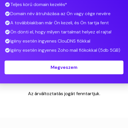
Teljes körű domain kezelés*
Domain név átruházása az Ön vagy cége nevére
A továbbiakban már Ön kezeli, és Ön tartja fent
Ön dönti el, hogy milyen tartalmat helyez el rajta!
Igény esetén ingyenes ClouDNS fiókkal
Igény esetén ingyenes Zoho mail fiókokkal (5db 5GB)
Megveszem
Az árváltoztatás jogát fenntartjuk.