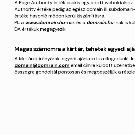
A Page Authority érték csakis egy adott weboldalhoz 
Authority értéke pedig az egész domain ill. subdomain
értéke hasonló módon kerül kiszámításra.
Pl.: a
www.domrain.hu
-nak és a
domrain.hu
-nak is kü
DA értékük megegyezik.
Magas számomra a kiírt ár, tehetek egyedi aján
A kiírt árak irányárak, egyedi ajánlatot is elfogadunk! Je
domain@domrain.com
email címre küldött üzenetbe
összegre gondoltál pontosan és megbeszéljük a részle