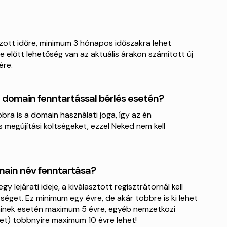
zott időre, minimum 3 hónapos időszakra lehet
lte előtt lehetőség van az aktuális árakon számított új
ére.
a domain fenntartással bérlés esetén?
ra is a domain használati joga, így az én
 megújítási költségeket, ezzel Neked nem kell
main név fenntartása?
 lejárati ideje, a kiválasztott regisztrátornál kell
tséget. Ez minimum egy évre, de akár többre is ki lehet
mainek esetén maximum 5 évre, egyéb nemzetközi
.net) többnyire maximum 10 évre lehet!