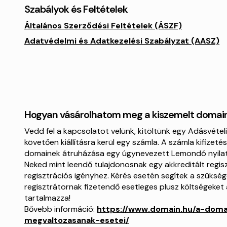
Szabályok és Feltételek
Általános Szerződési Feltételek (ÁSZF)
Adatvédelmi és Adatkezelési Szabályzat (AASZ)
Hogyan vásárolhatom meg a kiszemelt domai
Vedd fel a kapcsolatot velünk, kitöltünk egy Adásvétel
követően kiállításra kerül egy számla. A számla kifizet
domainek átruházása egy úgynevezett Lemondó nyilatk
Neked mint leendő tulajdonosnak egy akkreditált regisz
regisztrációs igényhez. Kérés esetén segítek a szüksé
regisztrátornak fizetendő esetleges plusz költségeket 
tartalmazza!
Bővebb információ:
https://www.domain.hu/a-doma
megvaltozasanak-esetei/