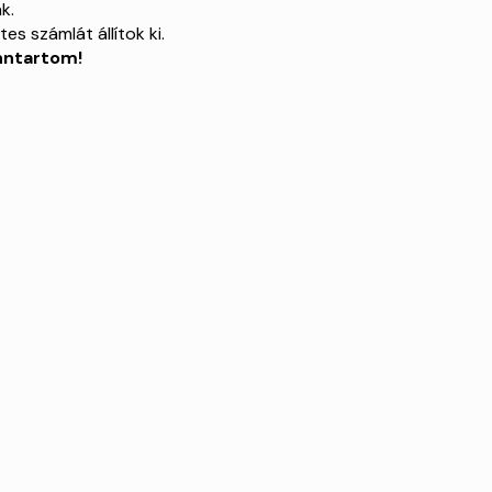
k.
es számlát állítok ki.
enntartom!