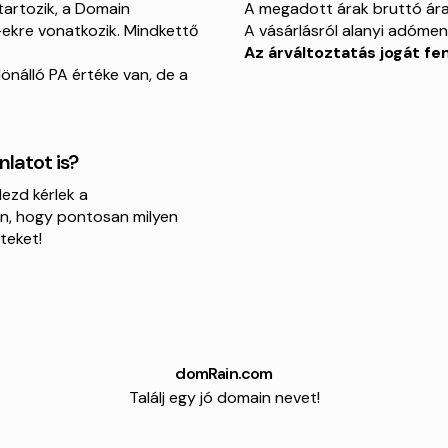
tartozik, a Domain
A megadott árak bruttó ára
-ekre vonatkozik. Mindkettő
A vásárlásról alanyi adóment
Az árváltoztatás jogát f
lönálló PA értéke van, de a
latot is?
lezd kérlek a
n, hogy pontosan milyen
teket!
domRain.com
Találj egy jó domain nevet!