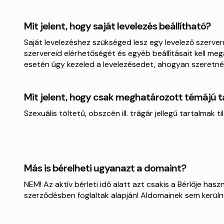
Mit jelent, hogy saját levelezés beállítható?
Saját levelezéshez szükséged lesz egy levelező szerver
szervereid elérhetőségét és egyéb beállításait kell m
esetén úgy kezeled a levelezésedet, ahogyan szeretnéd
Mit jelent, hogy csak meghatározott témájú t
Szexuális töltetű, obszcén ill. trágár jellegű tartalmak ti
Más is bérelheti ugyanazt a domaint?
NEM! Az aktív bérleti idő alatt azt csakis a Bérlője haszn
szerződésben foglaltak alapján! Aldomainek sem kerüln